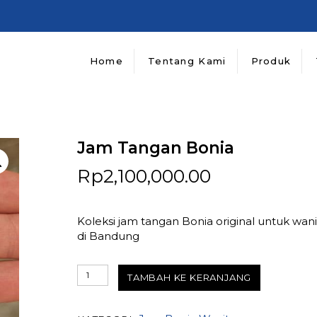
Home
Tentang Kami
Produk
Jam Tangan Bonia
Rp
2,100,000.00
Koleksi jam tangan Bonia original untuk wani
di Bandung
Kuantitas
TAMBAH KE KERANJANG
Jam
Tangan
Bonia