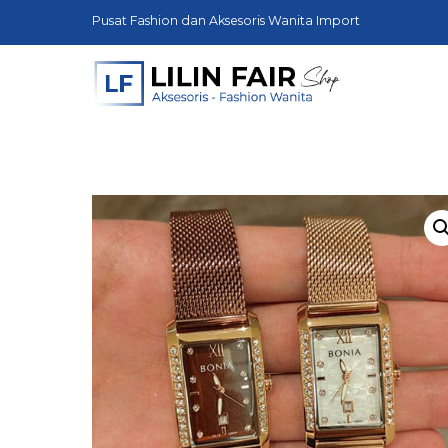
Skip
Pusat Fashion dan Aksesoris Wanita Import
to
content