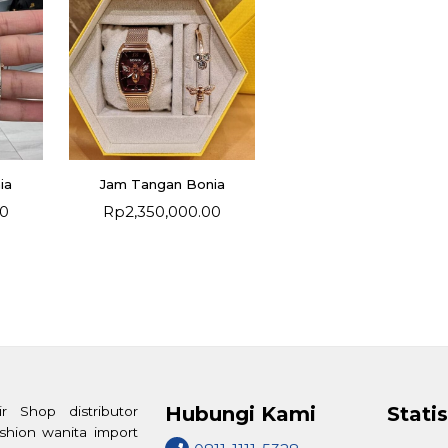
ia
Jam Tangan Bonia
00
Rp
2,350,000.00
Hubungi Kami
Statis
air Shop distributor
ashion wanita import