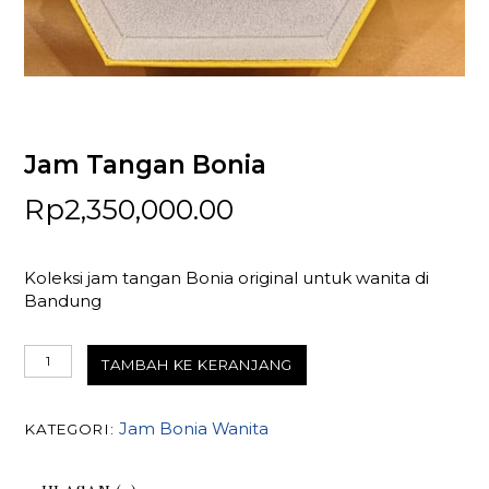
Jam Tangan Bonia
Rp
2,350,000.00
Koleksi jam tangan Bonia original untuk wanita di
Bandung
Kuantitas
TAMBAH KE KERANJANG
Jam
Tangan
Bonia
Jam Bonia Wanita
KATEGORI: